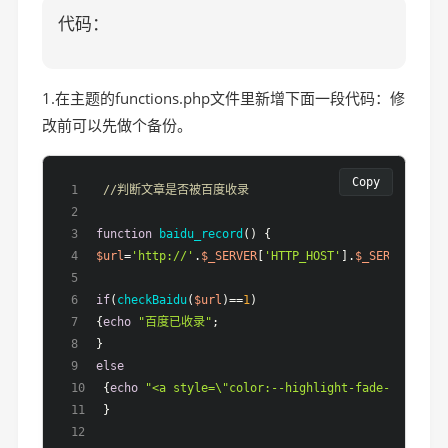
代码：
1.在主题的functions.php文件里新增下面一段代码：修
改前可以先做个备份。
Copy
//判断文章是否被百度收录
function
baidu_record
(
) 
{
$url
=
'http://'
.
$_SERVER
[
'HTTP_HOST'
].
$_SERVER
[
'REQ
if
(
checkBaidu
(
$url
)==
1
)
{
echo
"百度已收录"
;
}
else
{
echo
"<a style=\"color:--highlight-fade-color;
}