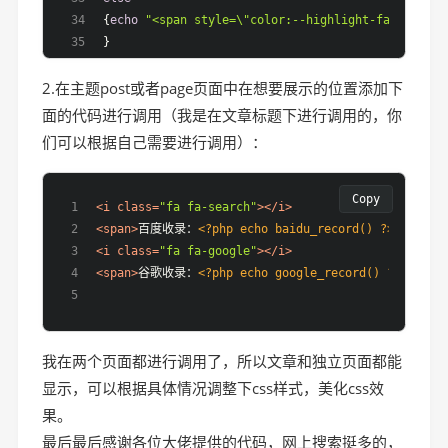
{
echo
"<span style=\"color:--highlight-fade-co
}
2.在主题post或者page页面中在想要展示的位置添加下
function
checkGoogle
(
$url
) 
{ 
$url
 = 
'http://www.google.com/search?q="'
 . 
u
面的代码进行调用（我是在文章标题下进行调用的，你
$curl
 = 
curl_init
(); 
们可以根据自己需要进行调用）：
curl_setopt
(
$curl
, CURLOPT_URL, 
$url
); 
curl_setopt
(
$curl
, CURLOPT_RETURNTRANSFER, 
1
)
$rs
 = 
curl_exec
(
$curl
); 
Copy
<
i
class
=
"fa fa-search"
>
</
i
>
curl_close
(
$curl
); 
<
span
>
百度收录：
<?php echo baidu_record() ?>
</
span
>
if
 (!
strpos
(
$rs
, 
'No results'
) && !
strpos
(
$rs
<
i
class
=
"fa fa-google"
>
</
i
>
return
1
; 
<
span
>
谷歌收录：
<?php echo google_record() ?>
</
span
    } 
else
 { 
return
 -
1
; 
    } 
}
我在两个页面都进行调用了，所以文章和独立页面都能
显示，可以根据具体情况调整下css样式，美化css效
果。
最后最后感谢各位大佬提供的代码，网上搜索挺多的，