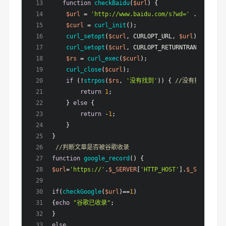
function
checkBaidu
(
$url
) 
{ 
$url
 = 
'http://www.baidu.com/s?wd='
 . 
urlenco
$curl
 = 
curl_init
(); 
curl_setopt
(
$curl
, CURLOPT_URL, 
$url
); 
curl_setopt
(
$curl
, CURLOPT_RETURNTRANSFER, 
1
)
$rs
 = 
curl_exec
(
$curl
); 
curl_close
(
$curl
); 
if
 (!
strpos
(
$rs
, 
'没有找到'
)) { 
//没有找到说明已
return
1
; 
    } 
else
 { 
return
 -
1
; 
    } 
}
//判断文章是否被谷歌收录
function
google_record
(
) 
{
$url
=
'https://'
.
$_SERVER
[
'HTTP_HOST'
].
$_SERVER
[
'R
if
(
checkGoogle
(
$url
)==
1
)
{
echo
"谷歌已收录"
;
}
else