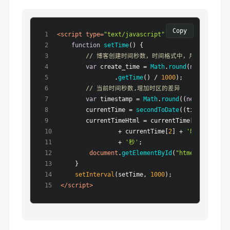
Copy
<
script
type
=
"text/javascript"
language
=
"javascr
function
setTime
(
) {
// 博客创建时间秒数，时间格式中，月比较特殊，
var
 create_time = 
Math
.
round
(
new
Date
(
Da
                .
getTime
() / 
1000
);
// 当前时间秒数,增加时区的差异
var
 timestamp = 
Math
.
round
((
new
Date
().
g
        currentTime = 
secondToDate
((timestamp - 
        currentTimeHtml = currentTime[
0
] + 
'年'
 
                + currentTime[
2
] + 
'时'
 + curre
                + 
'秒'
;
document
.
getElementById
(
"htmer_time"
).
i
    }
setInterval
(setTime, 
1000
);
</
script
>