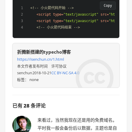
Copy
<!-- 小火箭代码开始 -->
<
script
type
=
"text/javascript"
src
=
"https://do
<
script
type
=
"text/javascript"
src
=
"https://do
<!-- 小火箭代码结束 -->
折腾新搭建的typecho博客
https://isenchun.cn/1.html

本文作者
发布时间
许可协议
senchun
2018-10-21
CC BY-NC-SA 4.0
标签：
none
已有 28 条评论
来看过，当然我现在还是用的免费域名。
平时我一般会备份后以数据，主题也是自