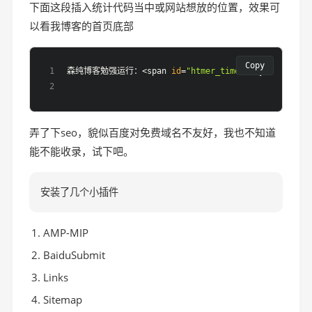
下面这段插入统计代码当中或网站想放的位置，效果可
以看我博客的首页底部
Copy
森纯博客勉强运行：<span 
id
=
"htmer_time"
 style=
"color
弄了下seo，貌似百度对免费域名不友好，我也不知道
能不能收录，试下吧。
安装了几个小插件
AMP-MIP
BaiduSubmit
Links
Sitemap