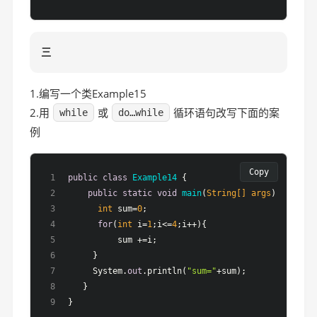
三
1.编写一个类Example15
2.用
或
循环语句改写下面的案
while
do…while
例
Copy
public
class
Example14
 {
public
static
void
main
(
String[] args
)
 {
int
 sum=
0
;                           
//定义
for
(
int
 i=
1
;i<=
4
;i++){               
//i的值
          sum +=i;                         
//实现s
     }
     System.
out
.println(
"sum="
+sum);       
//打印
   }
}