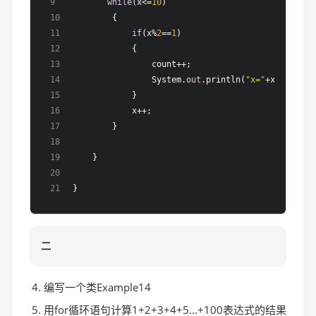
while
(x<=
10
)
        {
if
(x%
2
==
1
)
            {
                count++;
                System.
out
.println(
"x="
+x);
            }
            x++;
        }
    }
}
二
编写一个类Example14
用for循环语句计算1+2+3+4+5...+100表达式的结果