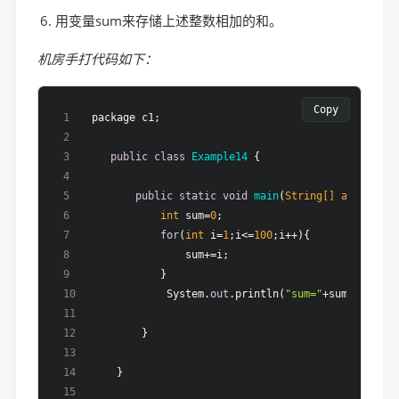
用变量sum来存储上述整数相加的和。
机房手打代码如下：
Copy
 package c1;
public
class
Example14
 {
public
static
void
main
(
String[] args
)
 {
int
 sum=
0
;
for
(
int
 i=
1
;i<=
100
;i++){
                sum+=i;
            }
            System.
out
.println(
"sum="
+sum);
        }
    }