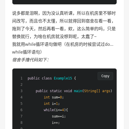
说多都是泪啊，因为没认真听课，所以在机房里不够时
间改写，而且也不太懂，所以就得回到宿舍在看一看，
拖到了今天，然后再看一看，欸，这么简单的吗，只是
替换就行，为啥在机房就没想到呢，太蠢了~
我就用while循环语句做吧（在机房的时候尝试过do…
while循环语句）
宿舍手撸代码如下：
Copy
public
class
Example15
 {
public
static
void
main
(
String[] args
)
 {
int
 sum=
0
;
int
 i=
1
;
while
(i<=
4
){
            sum+=i;
            i++;