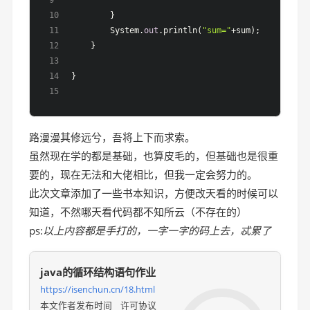
        }
        System.
out
.println(
"sum="
+sum);
    }
}
路漫漫其修远兮，吾将上下而求索。
虽然现在学的都是基础，也算皮毛的，但基础也是很重
要的，现在无法和大佬相比，但我一定会努力的。
此次文章添加了一些书本知识，方便改天看的时候可以
知道，不然哪天看代码都不知所云（不存在的）
ps:
以上内容都是手打的，一字一字的码上去，忒累了
java的循环结构语句作业
https://isenchun.cn/18.html
本文作者
发布时间
许可协议