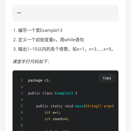
一
编写一个类Example13
定义一个初始变量x，用while语句
输出1~10以内的各个奇数，如x=1，x=3……x=9。
课堂手打代码如下：
Copy
package c1;
public
class
Example13
 {
public
static
void
main
(
String[] args
)
 {
int
 x=
1
;
int
 count=
0
;