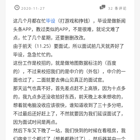
2020-11-27
32 条评论
这几个月都在忙
毕设
（打游戏和挣钱），毕设是做新闻
头条APP，教过类似的APP，不是很难，就论文难了
点，忙了几个星期，还要删删改改。
由于前天（11.25）要面试，所以面试前几天就弄好了
毕设，急急忙忙的。
这份工作是校招的，就是做地图数据标注的（百度
的），不过来校招我们的是中介的（外包），中介的一
面也过了，二面就要去佛山见真正的面试官。
那天运气也真不好，首先差点赶不上高铁，因为十点多
的，我九点多还没收拾好东西，前天晚上本来想收的，
想着就电脑没收应该很快，谁知道收到了三十多分吧，
不过最后还好赶上了，不然就要因为我们延误面试了，
因为面试时间是两点。
然后下车又下晚了一站，我们快到的时候在看租房，我
们宿舍三个都过了（想着都稳过了），然后器其中一个